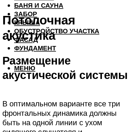
БАНЯ И САУНА
ЗАБОР
Потолочная
КРЫША
ОБУСТРОЙСТВО УЧАСТКА
акустика
ФАСАД
ФУНДАМЕНТ
Размещение
МЕНЮ
акустической системы
В оптимальном варианте все три
фронтальных динамика должны
быть на одной линии с ухом
сидящего слушателя и