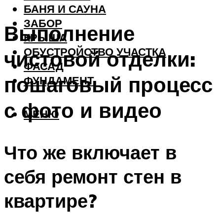
БАНЯ И САУНА
ЗАБОР
Выполнение
КРЫША
ОБУСТРОЙСТВО УЧАСТКА
чистовой отделки:
ФАСАД
пошаговый процесс
ФУНДАМЕНТ
с фото и видео
МЕНЮ
Что же включает в
себя ремонт стен в
квартире?