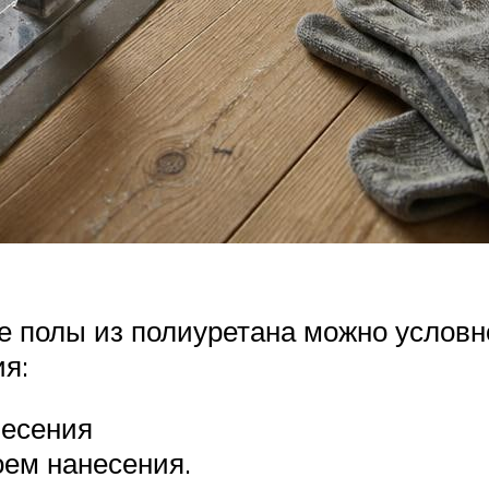
полы из полиуретана можно условно 
ия:
несения
оем нанесения.