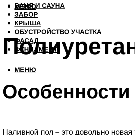
БАНЯ И САУНА
МЕНЮ
ЗАБОР
КРЫША
ОБУСТРОЙСТВО УЧАСТКА
Полиурета
ФАСАД
ФУНДАМЕНТ
МЕНЮ
Особенности 
Наливной пол – это довольно новая