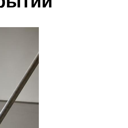
рытий