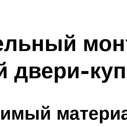
ельный мон
 двери-куп
димый матери