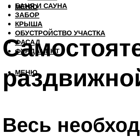
БАНЯ И САУНА
МЕНЮ
ЗАБОР
КРЫША
ОБУСТРОЙСТВО УЧАСТКА
Самостоят
ФАСАД
ФУНДАМЕНТ
раздвижной
МЕНЮ
Весь необхо