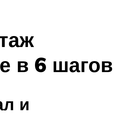
таж
е в 6 шагов
ал и