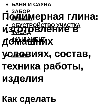
БАНЯ И САУНА
ЗАБОР
Полимерная глина:
КРЫША
ОБУСТРОЙСТВО УЧАСТКА
изготовление в
ФАСАД
домашних
ФУНДАМЕНТ
условиях, состав,
МЕНЮ
техника работы,
изделия
Как сделать