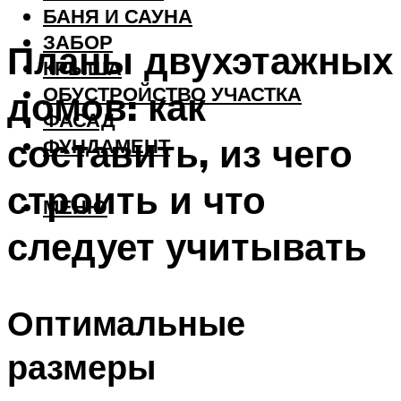
БАНЯ И САУНА
ЗАБОР
Планы двухэтажных
КРЫША
ОБУСТРОЙСТВО УЧАСТКА
домов: как
ФАСАД
составить, из чего
ФУНДАМЕНТ
строить и что
МЕНЮ
следует учитывать
Оптимальные
размеры