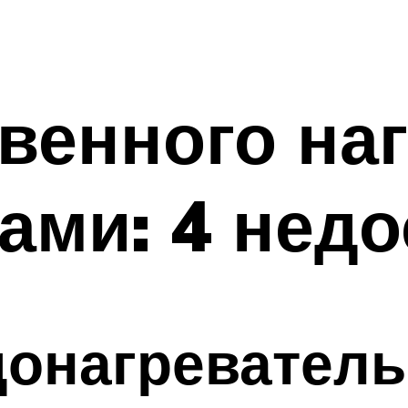
венного на
ами: 4 недо
донагреватель