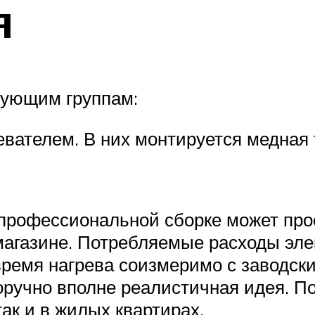
я
дующим группам:
вателем. В них монтируется медная 
рофессиональной сборке может просл
 магазине. Потребляемые расходы эл
ремя нагрева соизмеримо с заводск
оручно вполне реалистичная идея. 
так и в жилых квартирах.