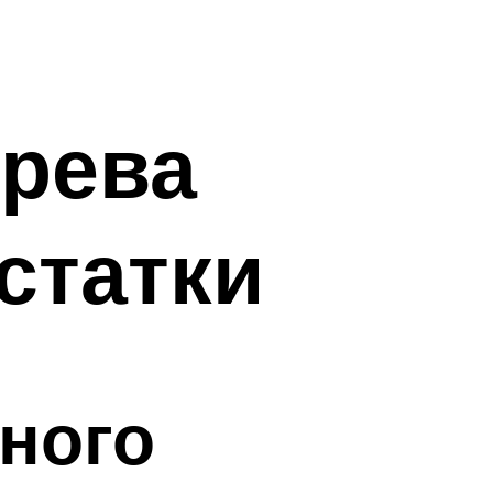
грева
статки
ного