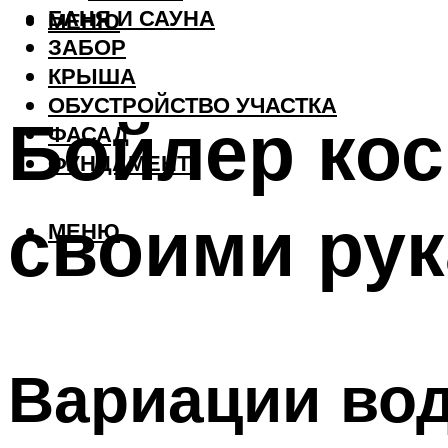
БАНЯ И САУНА
МЕНЮ
ЗАБОР
КРЫША
ОБУСТРОЙСТВО УЧАСТКА
Бойлер кос
ФАСАД
ФУНДАМЕНТ
своими рук
МЕНЮ
Вариации во