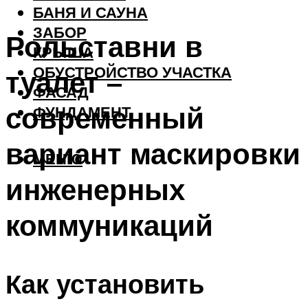
БАНЯ И САУНА
ЗАБОР
Рольставни в
КРЫША
ОБУСТРОЙСТВО УЧАСТКА
туалет –
ФАСАД
современный
ФУНДАМЕНТ
вариант маскировки
МЕНЮ
инженерных
коммуникаций
Как установить