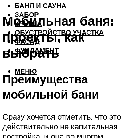
БАНЯ И САУНА
ЗАБОР
Мобильная баня:
КРЫША
ОБУСТРОЙСТВО УЧАСТКА
проекты, как
ФАСАД
выбрать
ФУНДАМЕНТ
МЕНЮ
Преимущества
мобильной бани
Сразу хочется отметить, что это
действительно не капитальная
постройка, и она во многом