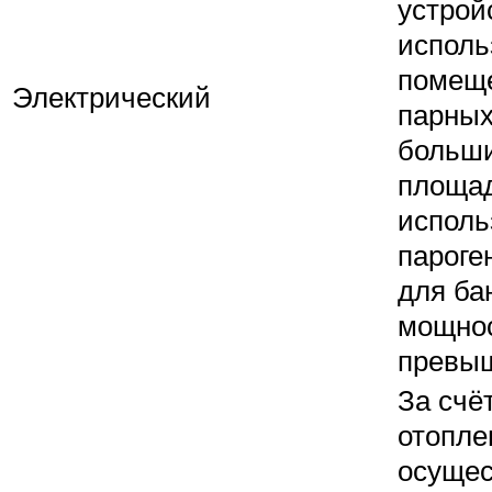
устрой
исполь
помещ
Электрический
парных
больш
площа
исполь
пароге
для ба
мощнос
превыш
За счё
отопле
осущес