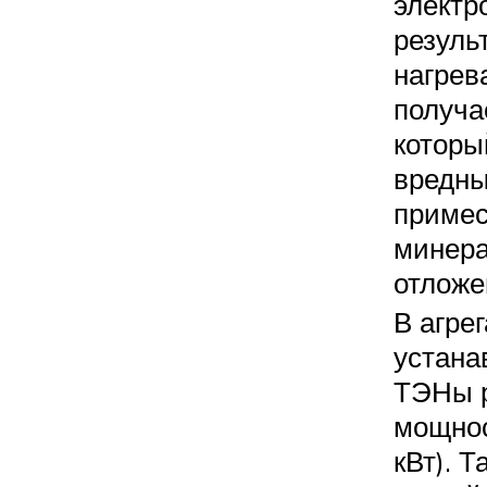
электр
резуль
нагрев
получа
которы
вредн
примес
минер
отложе
В агрег
устана
ТЭНы 
мощнос
кВт). Т