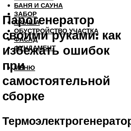
БАНЯ И САУНА
ЗАБОР
Парогенератор
КРЫША
ОБУСТРОЙСТВО УЧАСТКА
своими руками: как
ФАСАД
избежать ошибок
ФУНДАМЕНТ
при
МЕНЮ
самостоятельной
сборке
Термоэлектрогенерато