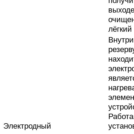
выход
очище
лёгкий 
Внутри
резерв
находи
электр
являет
нагрев
элеме
устрой
Работ
Электродный
устано