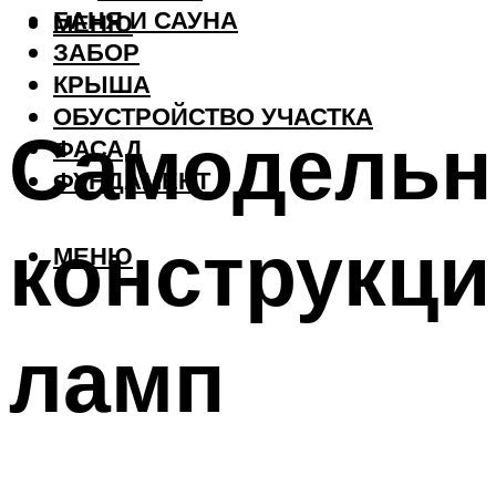
БАНЯ И САУНА
МЕНЮ
ЗАБОР
КРЫША
ОБУСТРОЙСТВО УЧАСТКА
Самодельн
ФАСАД
ФУНДАМЕНТ
конструкци
МЕНЮ
ламп