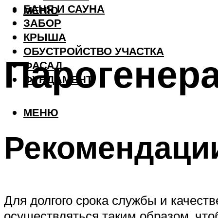
БАНЯ И САУНА
МЕНЮ
ЗАБОР
КРЫША
ОБУСТРОЙСТВО УЧАСТКА
Парогенера
ФАСАД
ФУНДАМЕНТ
МЕНЮ
Рекомендации
Для долгого срока службы и качест
осуществляться таким образом, что