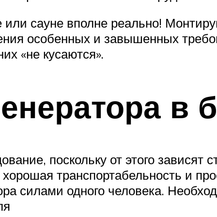
 или сауне вполне реально! Монтир
дения особенных и завышенных требо
них «не кусаются».
енератора в 
вание, поскольку от этого зависят с
 хорошая транспортабельность и пр
ора силами одного человека. Необхо
ля