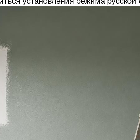
иться установления режима русской