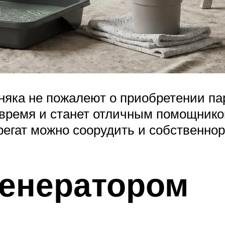
няка не пожалеют о приобретении па
 время и станет отличным помощник
регат можно соорудить и собственнор
генератором