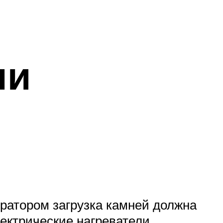
ни
ератором загрузка камней должна
ектрические нагреватели.