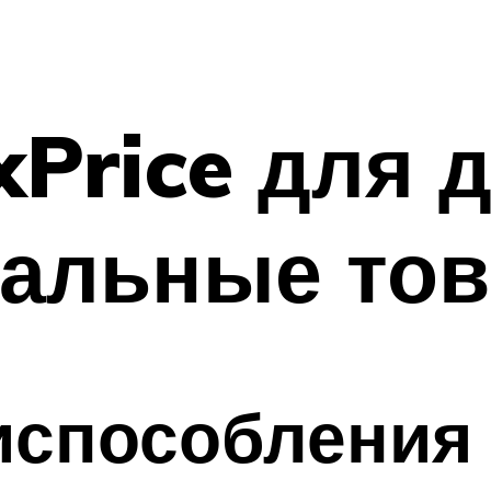
xPrice для 
уальные то
способления 