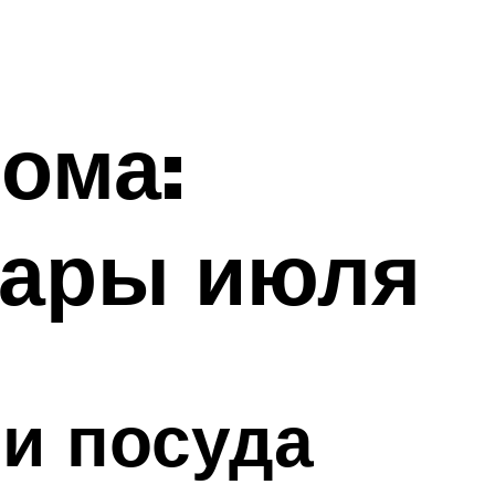
дома:
вары июля
и посуда