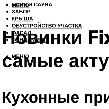
БАНЯ И САУНА
МЕНЮ
ЗАБОР
КРЫША
ОБУСТРОЙСТВО УЧАСТКА
Новинки Fi
ФАСАД
ФУНДАМЕНТ
самые акт
МЕНЮ
Кухонные при