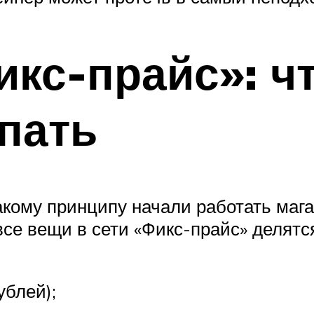
кс-прайс»: чт
упать
акому принципу начали работать маг
все вещи в сети «Фикс-прайс» делятс
ублей);