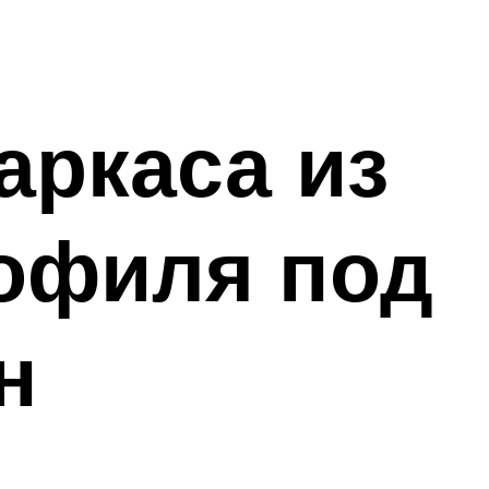
аркаса из
офиля под
н