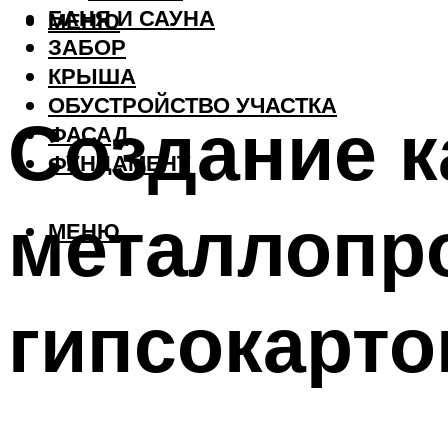
БАНЯ И САУНА
МЕНЮ
ЗАБОР
КРЫША
ОБУСТРОЙСТВО УЧАСТКА
Создание к
ФАСАД
ФУНДАМЕНТ
металлопр
МЕНЮ
гипсокарто