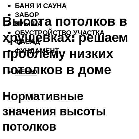
БАНЯ И САУНА
ЗАБОР
Высота потолков в
КРЫША
ОБУСТРОЙСТВО УЧАСТКА
хрущевках: решаем
ФАСАД
проблему низких
ФУНДАМЕНТ
потолков в доме
МЕНЮ
Нормативные
значения высоты
потолков