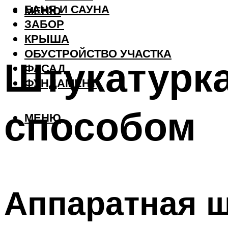
БАНЯ И САУНА
МЕНЮ
ЗАБОР
КРЫША
ОБУСТРОЙСТВО УЧАСТКА
Штукатурк
ФАСАД
ФУНДАМЕНТ
способом
МЕНЮ
Аппаратная ш