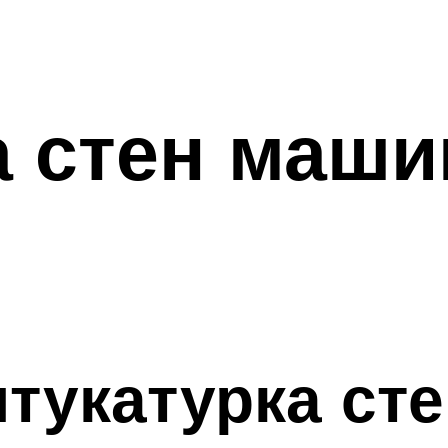
а стен маш
тукатурка сте