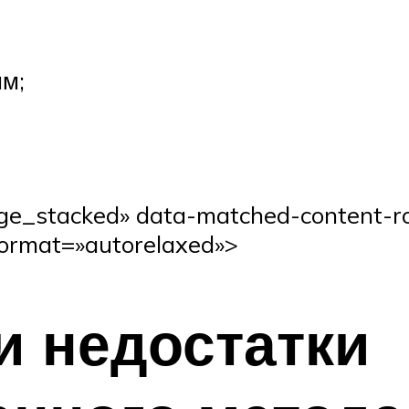
мм;
age_stacked» data-matched-content-
ormat=»autorelaxed»>
и недостатки