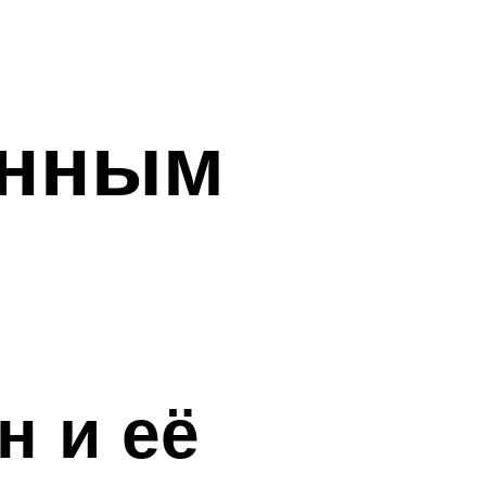
инным
н и её