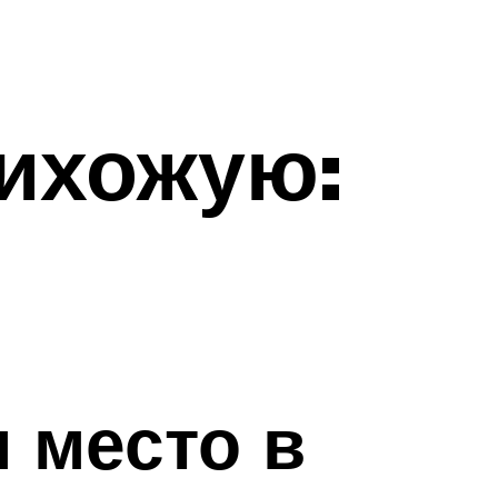
ихожую:
 место в