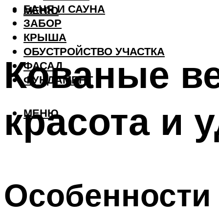
БАНЯ И САУНА
МЕНЮ
ЗАБОР
КРЫША
ОБУСТРОЙСТВО УЧАСТКА
Кованые в
ФАСАД
ФУНДАМЕНТ
красота и 
МЕНЮ
Особенности 