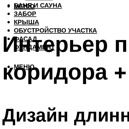
БАНЯ И САУНА
МЕНЮ
ЗАБОР
КРЫША
ОБУСТРОЙСТВО УЧАСТКА
Интерьер п
ФАСАД
ФУНДАМЕНТ
коридора +
МЕНЮ
Дизайн длинн