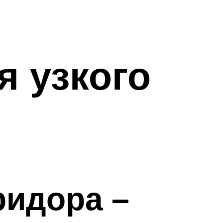
я узкого
ридора –