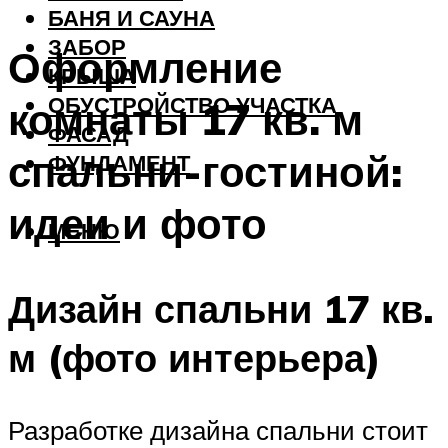
БАНЯ И САУНА
ЗАБОР
Оформление
КРЫША
ОБУСТРОЙСТВО УЧАСТКА
комнаты 17 кв. м
ФАСАД
спальни-гостиной:
ФУНДАМЕНТ
идеи и фото
МЕНЮ
Дизайн спальни 17 кв.
м (фото интерьера)
Разработке дизайна спальни стоит