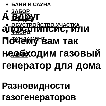
БАНЯ И САУНА
ЗАБОР
А вдруг
КРЫША
ОБУСТРОЙСТВО УЧАСТКА
апокалипсис, или
ФАСАД
Почему вам так
ФУНДАМЕНТ
необходим газовый
МЕНЮ
генератор для дома
Разновидности
газогенераторов