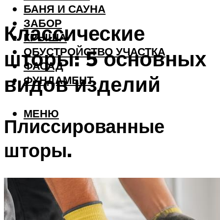
БАНЯ И САУНА
ЗАБОР
Классические
КРЫША
ОБУСТРОЙСТВО УЧАСТКА
шторы: 5 основных
ФАСАД
видов изделий
ФУНДАМЕНТ
МЕНЮ
Плиссированные
шторы.