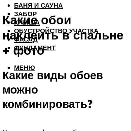
БАНЯ И САУНА
ЗАБОР
Какие обои
КРЫША
ОБУСТРОЙСТВО УЧАСТКА
наклеить в спальне
ФАСАД
+ фото
ФУНДАМЕНТ
МЕНЮ
Какие виды обоев
можно
комбинировать?