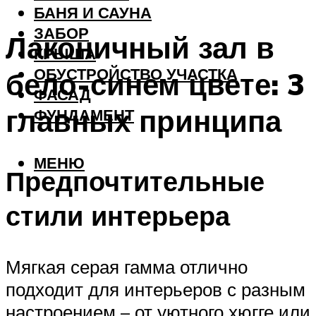
БАНЯ И САУНА
ЗАБОР
Лаконичный зал в
КРЫША
ОБУСТРОЙСТВО УЧАСТКА
бело-синем цвете: 3
ФАСАД
главных принципа
ФУНДАМЕНТ
МЕНЮ
Предпочтительные
стили интерьера
Мягкая серая гамма отлично
подходит для интерьеров с разным
настроением – от уютного хюгге или