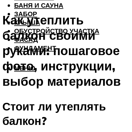
БАНЯ И САУНА
ЗАБОР
Как утеплить
КРЫША
ОБУСТРОЙСТВО УЧАСТКА
балкон своими
ФАСАД
руками: пошаговое
ФУНДАМЕНТ
фото, инструкции,
МЕНЮ
выбор материалов
Стоит ли утеплять
балкон?