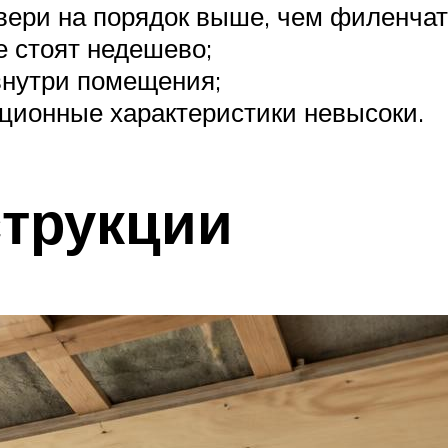
вери на порядок выше, чем филенча
е стоят недешево;
внутри помещения;
яционные характеристики невысоки.
трукции