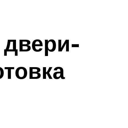
 двери-
отовка