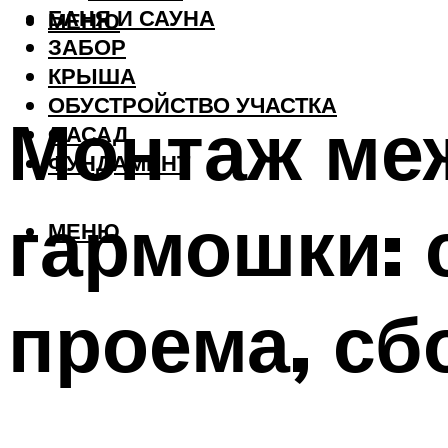
БАНЯ И САУНА
МЕНЮ
ЗАБОР
КРЫША
ОБУСТРОЙСТВО УЧАСТКА
Монтаж ме
ФАСАД
ФУНДАМЕНТ
гармошки: 
МЕНЮ
проема, сб