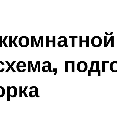
жкомнатной
схема, подг
орка