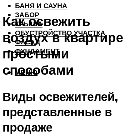
БАНЯ И САУНА
ЗАБОР
Как освежить
КРЫША
ОБУСТРОЙСТВО УЧАСТКА
воздух в квартире
ФАСАД
простыми
ФУНДАМЕНТ
способами
МЕНЮ
Виды освежителей,
представленные в
продаже