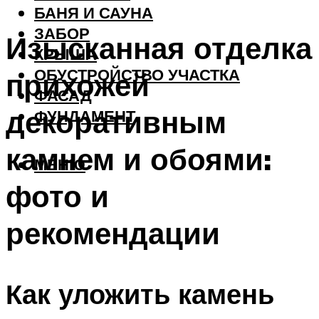
БАНЯ И САУНА
ЗАБОР
Изысканная отделка
КРЫША
ОБУСТРОЙСТВО УЧАСТКА
прихожей
ФАСАД
декоративным
ФУНДАМЕНТ
камнем и обоями:
МЕНЮ
фото и
рекомендации
Как уложить камень