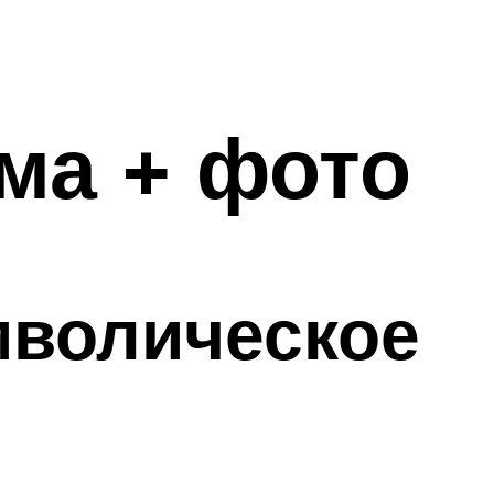
ма + фото
мволическое