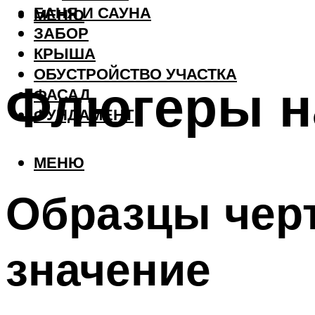
БАНЯ И САУНА
МЕНЮ
ЗАБОР
КРЫША
ОБУСТРОЙСТВО УЧАСТКА
Флюгеры н
ФАСАД
ФУНДАМЕНТ
МЕНЮ
Образцы черт
значение