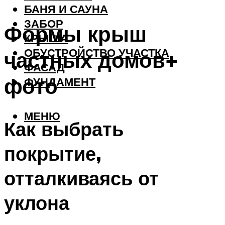
БАНЯ И САУНА
ЗАБОР
Формы крыш
КРЫША
ОБУСТРОЙСТВО УЧАСТКА
частных домов+
ФАСАД
фото
ФУНДАМЕНТ
МЕНЮ
Как выбрать
покрытие,
отталкиваясь от
уклона