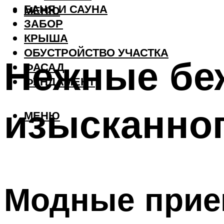
БАНЯ И САУНА
МЕНЮ
ЗАБОР
КРЫША
ОБУСТРОЙСТВО УЧАСТКА
Нежные бе
ФАСАД
ФУНДАМЕНТ
изысканног
МЕНЮ
Модные при