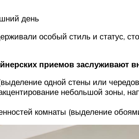
ашний день
рживали особый стиль и статус, ст
йнерских приемов заслуживают в
 (выделение одной стены или чередов
акцентирование небольшой зоны, нап
нностей комнаты (выделение обоями