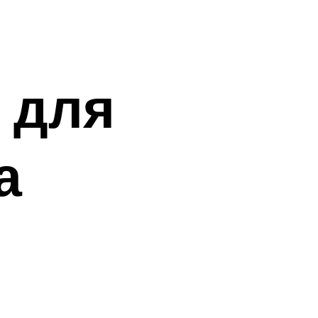
 для
а