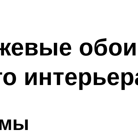
жевые обои
о интерьер
емы