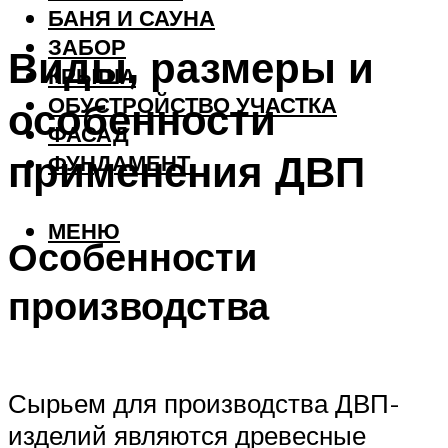
БАНЯ И САУНА
ЗАБОР
Виды, размеры и
КРЫША
ОБУСТРОЙСТВО УЧАСТКА
особенности
ФАСАД
применения ДВП
ФУНДАМЕНТ
МЕНЮ
Особенности
производства
Сырьем для производства ДВП-
изделий являются древесные