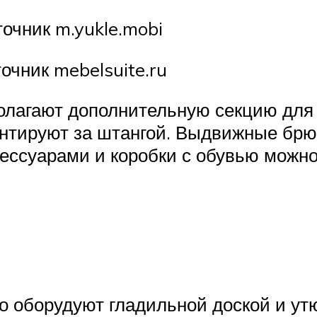
очник m.yukle.mobi
чник mebelsuite.ru
олагают дополнительную секцию для 
онтируют за штангой. Выдвижные бр
сессуарами и коробки с обувью можн
 оборудуют гладильной доской и утю