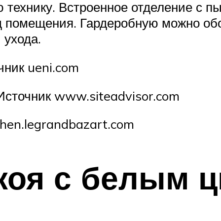
 технику. Встроенное отделение с п
ид помещения. Гардеробную можно обо
 ухода.
ник ueni.com
Источник www.siteadvisor.com
chen.legrandbazart.com
коя с белым ц