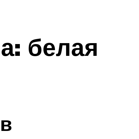
а: белая
ов