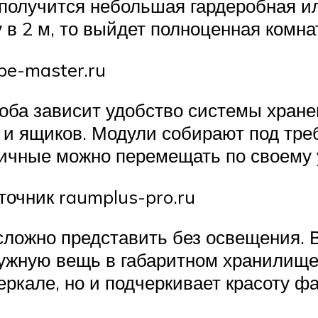
 получится небольшая гардеробная и
у в 2 м, то выйдет полноценная комн
pe-master.ru
роба зависит удобство системы хране
 и ящиков. Модули собирают под тр
мичные можно перемещать по своему
очник raumplus-pro.ru
сложно представить без освещения. 
ужную вещь в габаритном хранилище.
еркале, но и подчеркивает красоту ф