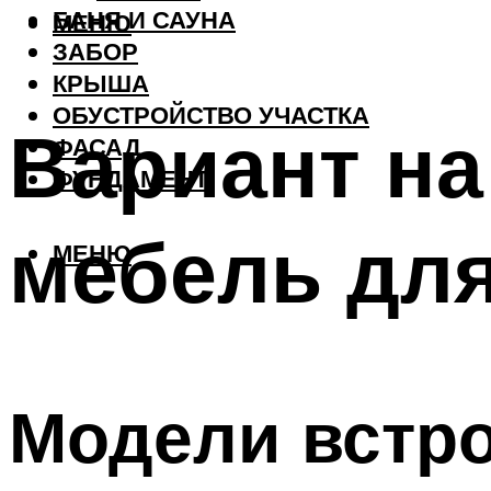
БАНЯ И САУНА
МЕНЮ
ЗАБОР
КРЫША
ОБУСТРОЙСТВО УЧАСТКА
Вариант на
ФАСАД
ФУНДАМЕНТ
мебель дл
МЕНЮ
Модели встр