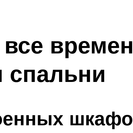
 все времен
я спальни
оенных шкаф