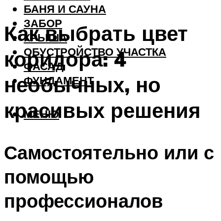
БАНЯ И САУНА
ЗАБОР
Как выбрать цвет
КРЫША
ОБУСТРОЙСТВО УЧАСТКА
коридора: 4
ФАСАД
необычных, но
ФУНДАМЕНТ
красивых решения
МЕНЮ
Самостоятельно или с
помощью
профессионалов