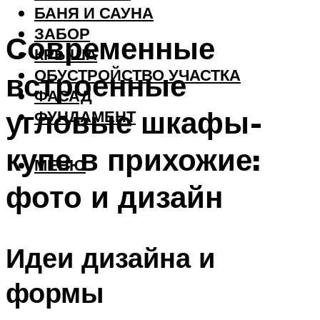
БАНЯ И САУНА
ЗАБОР
Современные
КРЫША
ОБУСТРОЙСТВО УЧАСТКА
встроенные
ФАСАД
угловые шкафы-
ФУНДАМЕНТ
купе в прихожие:
МЕНЮ
фото и дизайн
Идеи дизайна и
формы