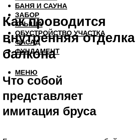
БАНЯ И САУНА
ЗАБОР
Как проводится
КРЫША
ОБУСТРОЙСТВО УЧАСТКА
внутренняя отделка
ФАСАД
балкона
ФУНДАМЕНТ
МЕНЮ
Что собой
представляет
имитация бруса