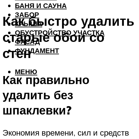
БАНЯ И САУНА
ЗАБОР
Как быстро удалить
КРЫША
ОБУСТРОЙСТВО УЧАСТКА
старые обои со
ФАСАД
стен
ФУНДАМЕНТ
МЕНЮ
Как правильно
удалить без
шпаклевки?
Экономия времени, сил и средств