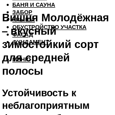
БАНЯ И САУНА
ЗАБОР
Вишня Молодёжная
КРЫША
ОБУСТРОЙСТВО УЧАСТКА
– вкусный
ФАСАД
зимостойкий сорт
ФУНДАМЕНТ
для средней
МЕНЮ
полосы
Устойчивость к
неблагоприятным