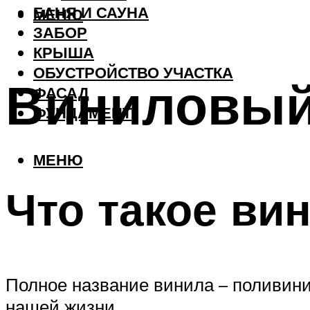
БАНЯ И САУНА
МЕНЮ
ЗАБОР
КРЫША
ОБУСТРОЙСТВО УЧАСТКА
Виниловый
ФАСАД
ФУНДАМЕНТ
МЕНЮ
Что такое ви
Полное название винила – поливини
нашей жизни.