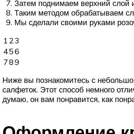
Затем поднимаем верхний слой и
Таким методом обрабатываем сло
Мы сделали своими руками розоч
1
2
3
4
5
6
7
8
9
Ниже вы познакомитесь с небольшой
салфеток. Этот способ немного отли
думаю, он вам понравится, как понр
Оформление кр