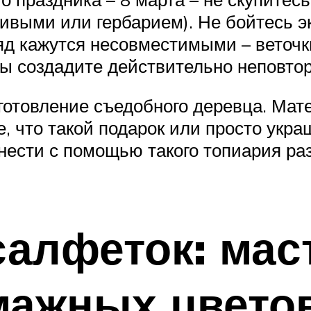
ивыми или гербарием). Не бойтесь 
яд кажутся несовместимыми – веточки
 вы создадите действительно неповто
отовление съедобного деревца. Мате
, что такой подарок или просто укра
внести с помощью такого топиария р
салфеток: мас
мажных цвето