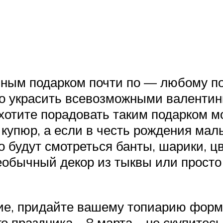
ным подарком почти по — любому по
но украсить всевозможными валентин
хотите порадовать таким подарком м
купюр, а если в честь рождения малы
о будут смотреться банты, шарики, ц
еобычный декор из тыквы или просто
ние, придайте вашему топиарию форм
 праздника – 8 марта – не скупитес