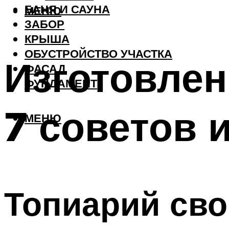
БАНЯ И САУНА
МЕНЮ
ЗАБОР
КРЫША
ОБУСТРОЙСТВО УЧАСТКА
Изготовлен
ФАСАД
ФУНДАМЕНТ
7 советов 
МЕНЮ
Топиарий св