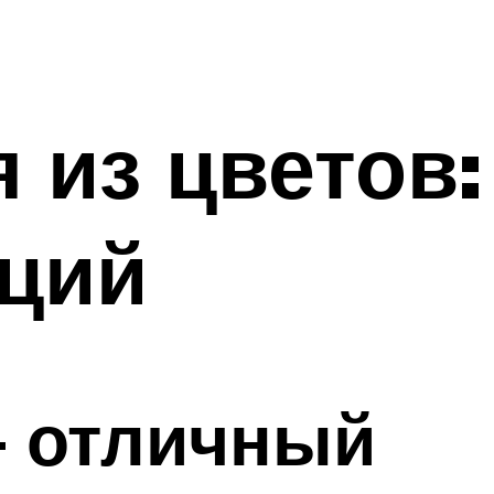
 из цветов:
аций
— отличный