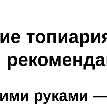
ие топиария
и рекоменд
оими руками 