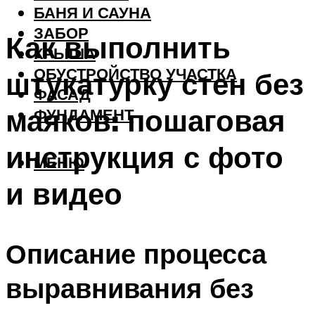
БАНЯ И САУНА
ЗАБОР
Как выполнить
КРЫША
ОБУСТРОЙСТВО УЧАСТКА
штукатурку стен без
ФАСАД
маяков: пошаговая
ФУНДАМЕНТ
инструкция с фото
МЕНЮ
и видео
Описание процесса
выравнивания без