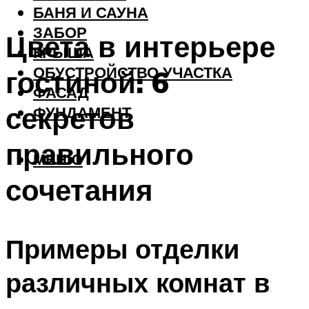
БАНЯ И САУНА
ЗАБОР
Цвета в интерьере
КРЫША
ОБУСТРОЙСТВО УЧАСТКА
гостиной: 6
ФАСАД
секретов
ФУНДАМЕНТ
правильного
МЕНЮ
сочетания
Примеры отделки
различных комнат в