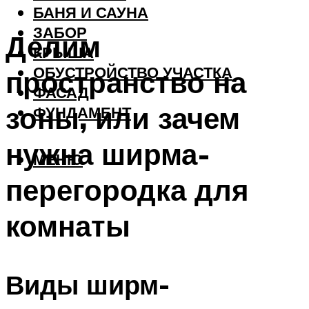
БАНЯ И САУНА
ЗАБОР
Делим
КРЫША
ОБУСТРОЙСТВО УЧАСТКА
пространство на
ФАСАД
зоны, или зачем
ФУНДАМЕНТ
нужна ширма-
МЕНЮ
перегородка для
комнаты
Виды ширм-