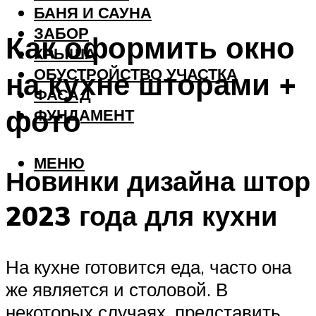
БАНЯ И САУНА
ЗАБОР
Как оформить окно
КРЫША
ОБУСТРОЙСТВО УЧАСТКА
на кухне шторами +
ФАСАД
фото
ФУНДАМЕНТ
МЕНЮ
Новинки дизайна штор
2023 года для кухни
На кухне готовится еда, часто она
же является и столовой. В
некоторых случаях, представить