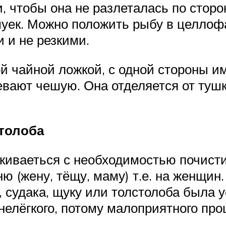
, чтобы она не разлеталась по стор
уек. Можно положить рыбу в целлофа
 и не резкими.
 чайной ложкой, с одной стороны им
девают чешую. Она отделяется от ту
столоба
киваеться с необходимостью почистит
 (жену, тёщу, маму) т.е. на женщин.
, судака, щуку или толстолоба была 
 нелёгкого, потому малоприятного пр