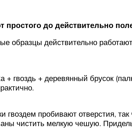
от простого до действительно пол
ные образцы действительно работают
а + гвоздь + деревянный брусок (палк
практично.
нки гвоздем пробивают отверстия, так
ваны чистить мелкую чешую. Придел