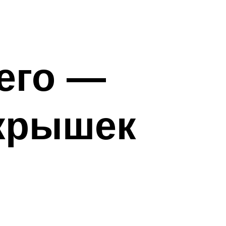
его —
 крышек