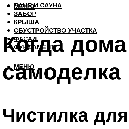
БАНЯ И САУНА
МЕНЮ
ЗАБОР
КРЫША
ОБУСТРОЙСТВО УЧАСТКА
Когда дома
ФАСАД
ФУНДАМЕНТ
самоделка
МЕНЮ
Чистилка дл