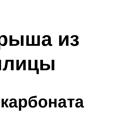
крыша из
плицы
карбоната