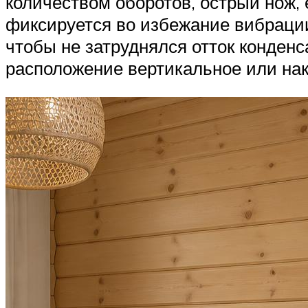
количеством оборотов, острый нож,
фиксируется во избежание вибрации
чтобы не затруднялся отток конденс
расположение вертикальное или нак