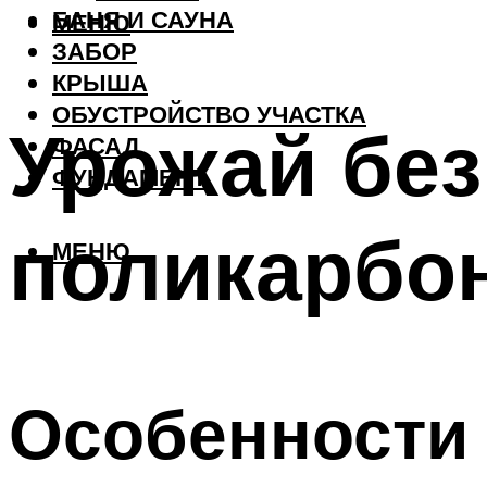
БАНЯ И САУНА
МЕНЮ
ЗАБОР
КРЫША
ОБУСТРОЙСТВО УЧАСТКА
Урожай без
ФАСАД
ФУНДАМЕНТ
поликарбо
МЕНЮ
Особенности