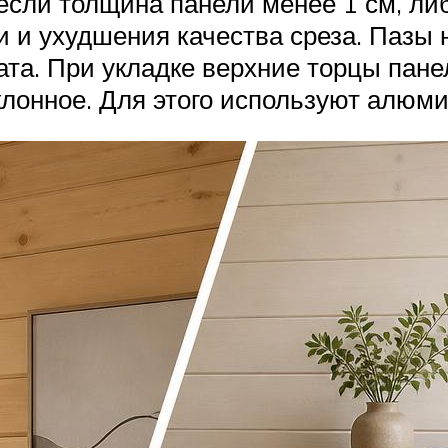
 если толщина панели менее 1 см, ли
 и ухудшения качества среза. Пазы 
ата. При укладке верхние торцы пан
лонное. Для этого используют алюм