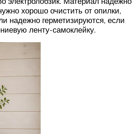
бо электролобзик. Материал надежно
нужно хорошо очистить от опилки,
ели надежно герметизируются, если
иниевую ленту-самоклейку.