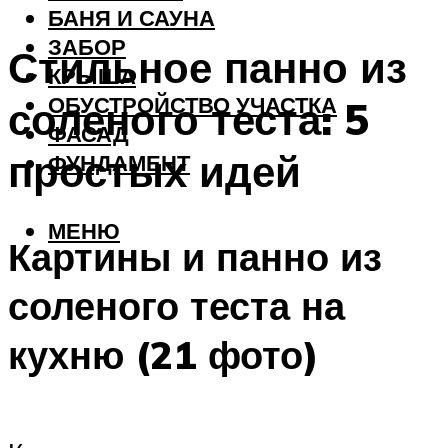
БАНЯ И САУНА
ЗАБОР
Стильное панно из
КРЫША
ОБУСТРОЙСТВО УЧАСТКА
соленого теста: 5
ФАСАД
простых идей
ФУНДАМЕНТ
МЕНЮ
Картины и панно из
соленого теста на
кухню (21 фото)