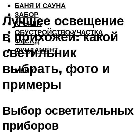
БАНЯ И САУНА
ЗАБОР
Лучшее освещение
КРЫША
ОБУСТРОЙСТВО УЧАСТКА
в прихожей: какой
ФАСАД
светильник
ФУНДАМЕНТ
выбрать, фото и
МЕНЮ
примеры
Выбор осветительных
приборов