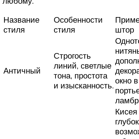
любому.
Название
Особенности
Приме
стиля
стиля
штор
Однот
нитян
Строгость
допол
линий, светлые
Античный
декор
тона, простота
окно в
и изысканность.
порть
ламбр
Кисея
глубок
возмо