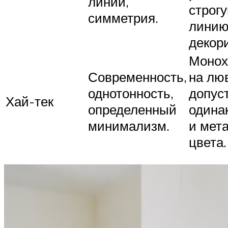
линий,
строг
симметрия.
линию
декор
Монох
Современность,
на лю
однотонность,
допус
Хай-тек
определенный
одина
минимализм.
и мет
цвета.