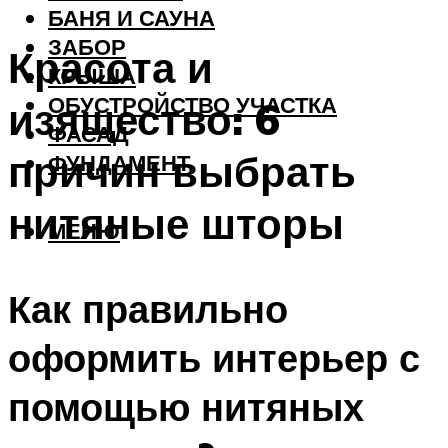
БАНЯ И САУНА
ЗАБОР
Красота и
КРЫША
ОБУСТРОЙСТВО УЧАСТКА
изящество: 6
ФАСАД
причин выбрать
ФУНДАМЕНТ
нитяные шторы
МЕНЮ
Как правильно
оформить интерьер с
помощью нитяных