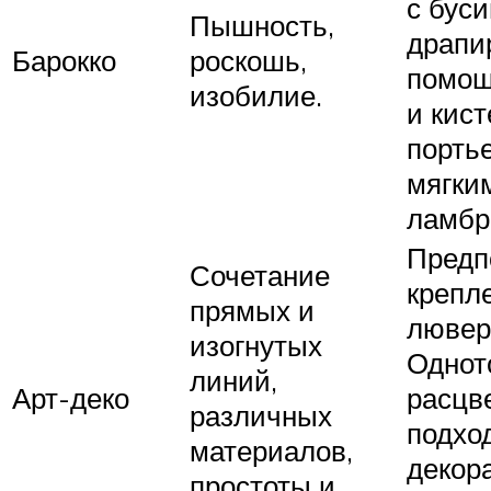
с буси
Пышность,
драпи
Барокко
роскошь,
помощ
изобилие.
и кист
порть
мягки
ламбр
Предп
Сочетание
крепл
прямых и
лювер
изогнутых
Однот
линий,
Арт-деко
расцв
различных
подход
материалов,
декора
простоты и