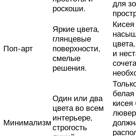
для з
роскоши.
прост
Кисея
Яркие цвета,
насыщ
глянцевые
цвета,
Поп-арт
поверхности,
и нес
смелые
сочет
решения.
необх
Тольк
белая
Один или два
кисея 
цвета во всем
лювер
интерьере,
Минимализм
должн
строгость
распол