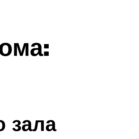
ома:
о зала