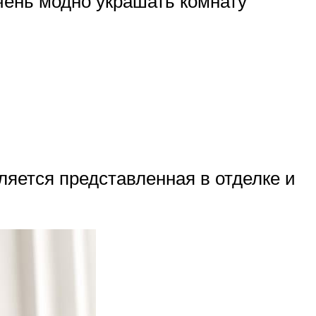
чень модно украшать комнату
яется представленная в отделке и