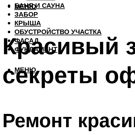
БАНЯ И САУНА
МЕНЮ
ЗАБОР
КРЫША
ОБУСТРОЙСТВО УЧАСТКА
Красивый з
ФАСАД
ФУНДАМЕНТ
секреты о
МЕНЮ
Ремонт краси