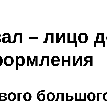
ал – лицо д
формления
вого большог