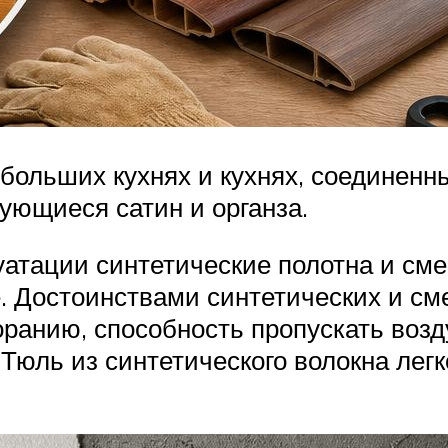
ольших кухнях и кухнях, соединенных
ующиеся сатин и органза.
луатации синтетические полотна и см
. Достоинствами синтетических и см
анию, способность пропускать воздух
 Тюль из синтетического волокна лег