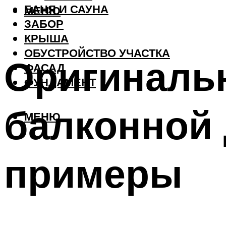
БАНЯ И САУНА
МЕНЮ
ЗАБОР
КРЫША
ОБУСТРОЙСТВО УЧАСТКА
Оригиналь
ФАСАД
ФУНДАМЕНТ
балконной 
МЕНЮ
примеры